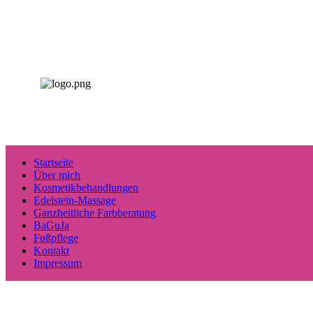
Startseite
Über mich
Kosmetikbehandlungen
Edelstein-Massage
Ganzheitliche Farbberatung
BaGuJa
Fußpflege
Kontakt
Impressum