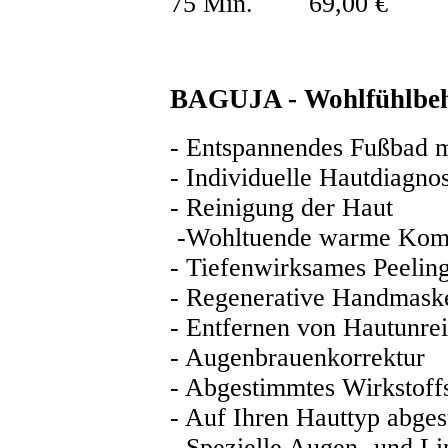
75 Min. 69,00 €
BAGUJA - Wohlfühlbeha
-
Entspannendes Fußbad m
-
Individuelle Hautdiagno
-
Reinigung der Haut
-Wohltuende warme Kom
-
Tiefenwirksames Peelin
-
Regenerative Handmask
-
Entfernen von Hautunrei
-
Augenbrauenkorrektur
-
Abgestimmtes Wirkstoff
-
Auf Ihren Hauttyp abge
- Spezielle Augen- und L